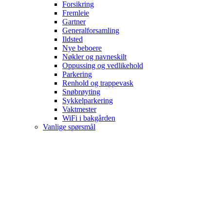
Forsikring
Fremleie
Gartner
Generalforsamling
Ildsted
Nye beboere
Nøkler og navneskilt
Oppussing og vedlikehold
Parkering
Renhold og trappevask
Snøbrøyting
Sykkelparkering
Vaktmester
WiFi i bakgården
Vanlige spørsmål