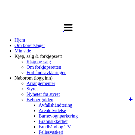
Veksle
navigasjon
Hjem
Om borettslaget
Min side
Kjøp, salg & forkjøpsrett
Kjøp og salg
Om forkjøpsretten
Forhåndsavklaringer
Naborom (logg inn)
Arrangementer
Styret
Nyheter fra styret
Beboerguiden
Avfallshåndtering
Arealutvidelse
Barnevognparkering
Brannsikkerhet
Bredbånd og TV
Fellesvaskeri