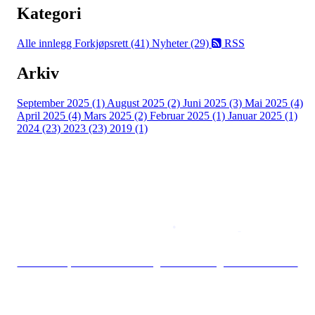
Kategori
Alle innlegg
Forkjøpsrett (41)
Nyheter (29)
RSS
Arkiv
September 2025 (1)
August 2025 (2)
Juni 2025 (3)
Mai 2025 (4)
April 2025 (4)
Mars 2025 (2)
Februar 2025 (1)
Januar 2025 (1)
2024 (23)
2023 (23)
2019 (1)
Copyright © 2026
Naborom
Personvernerklæring
•
Brukervilkår
Se særskilt personvernerklæring for Borettslaget Torshov Kv V