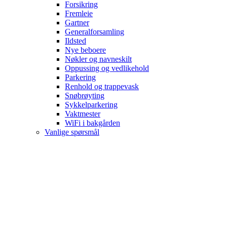
Forsikring
Fremleie
Gartner
Generalforsamling
Ildsted
Nye beboere
Nøkler og navneskilt
Oppussing og vedlikehold
Parkering
Renhold og trappevask
Snøbrøyting
Sykkelparkering
Vaktmester
WiFi i bakgården
Vanlige spørsmål