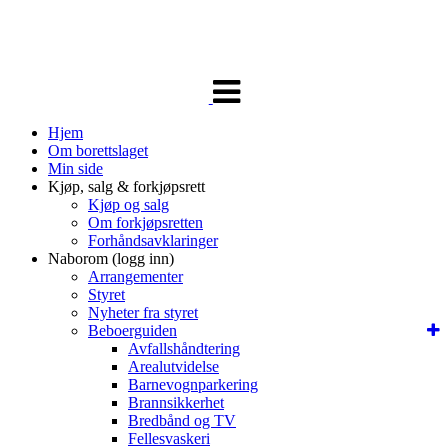
Veksle
navigasjon
Hjem
Om borettslaget
Min side
Kjøp, salg & forkjøpsrett
Kjøp og salg
Om forkjøpsretten
Forhåndsavklaringer
Naborom (logg inn)
Arrangementer
Styret
Nyheter fra styret
Beboerguiden
Avfallshåndtering
Arealutvidelse
Barnevognparkering
Brannsikkerhet
Bredbånd og TV
Fellesvaskeri