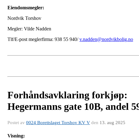
Eiendomsmegler:
Nordvik Torshov
Megler: Vilde Nadden
Tlf/E-post meglerfirma: 938 55 940/
v.nadden@nordvikbolig.no
Forhåndsavklaring forkjøp:
Hegermanns gate 10B, andel 5
Postet av
0024 Borettslaget Torshov KV V
den
13. aug 2025
Visning: