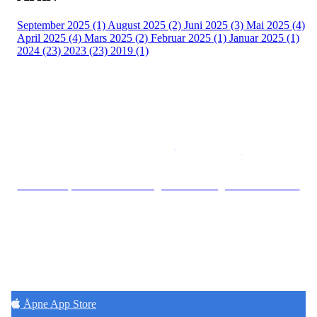
September 2025 (1)
August 2025 (2)
Juni 2025 (3)
Mai 2025 (4)
April 2025 (4)
Mars 2025 (2)
Februar 2025 (1)
Januar 2025 (1)
2024 (23)
2023 (23)
2019 (1)
Copyright © 2026
Naborom
Personvernerklæring
•
Brukervilkår
Se særskilt personvernerklæring for Borettslaget Torshov Kv V
Hold deg oppdatert på det som skjer der du
bor. Last ned Naborom.
Åpne App Store