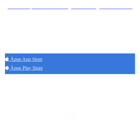
Se særskilt personvernerklæring for Borettslaget Torshov Kv V
Hold deg oppdatert på det som skjer der du
bor. Last ned Naborom.
Åpne App Store
Åpne Play Store