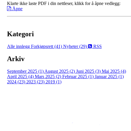
Klarte ikke laste PDF i din nettleser, klikk for å åpne vedlegg:
Åpne
Kategori
Alle innlegg
Forkjøpsrett (41)
Nyheter (29)
RSS
Arkiv
September 2025 (1)
August 2025 (2)
Juni 2025 (3)
Mai 2025 (4)
April 2025 (4)
Mars 2025 (2)
Februar 2025 (1)
Januar 2025 (1)
2024 (23)
2023 (23)
2019 (1)
Copyright © 2026
Naborom
Personvernerklæring
•
Brukervilkår