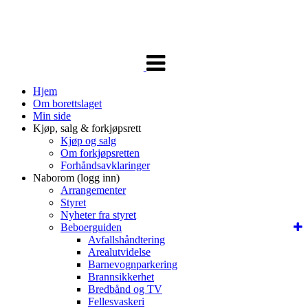
Veksle
navigasjon
Hjem
Om borettslaget
Min side
Kjøp, salg & forkjøpsrett
Kjøp og salg
Om forkjøpsretten
Forhåndsavklaringer
Naborom (logg inn)
Arrangementer
Styret
Nyheter fra styret
Beboerguiden
Avfallshåndtering
Arealutvidelse
Barnevognparkering
Brannsikkerhet
Bredbånd og TV
Fellesvaskeri