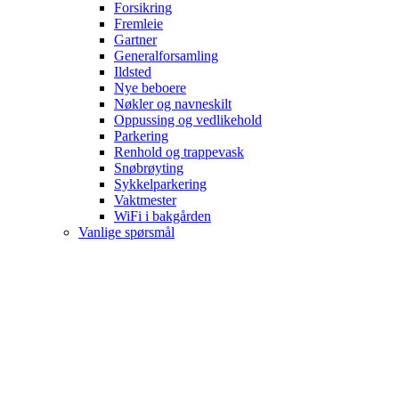
Forsikring
Fremleie
Gartner
Generalforsamling
Ildsted
Nye beboere
Nøkler og navneskilt
Oppussing og vedlikehold
Parkering
Renhold og trappevask
Snøbrøyting
Sykkelparkering
Vaktmester
WiFi i bakgården
Vanlige spørsmål