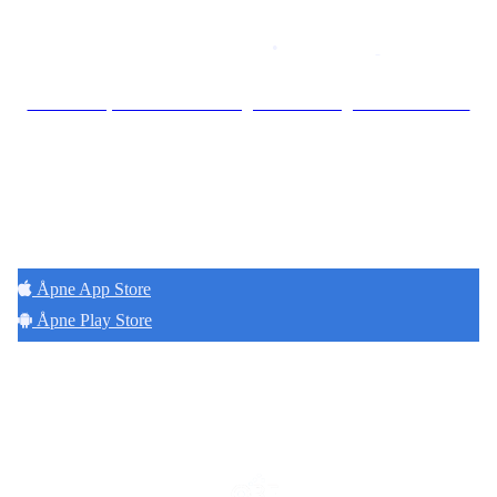
Personvernerklæring
•
Brukervilkår
Se særskilt personvernerklæring for Borettslaget Torshov Kv V
Hold deg oppdatert på det som skjer der du
bor. Last ned Naborom.
Åpne App Store
Åpne Play Store