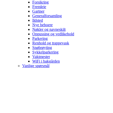
Forsikring
Fremleie
Gartner
Generalforsamling
Ildsted
Nye beboere
Nøkler og navneskilt
Oppussing og vedlikehold
Parkering
Renhold og trappevask
Snøbrøyting
Sykkelparkering
Vaktmester
WiFi i bakgården
Vanlige spørsmål