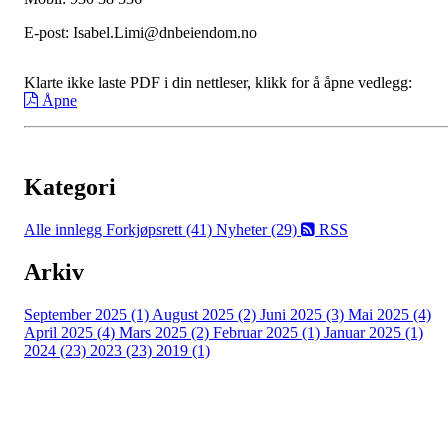
E-post: Isabel.Limi@dnbeiendom.no
Klarte ikke laste PDF i din nettleser, klikk for å åpne vedlegg:
Åpne
Kategori
Alle innlegg
Forkjøpsrett (41)
Nyheter (29)
RSS
Arkiv
September 2025 (1)
August 2025 (2)
Juni 2025 (3)
Mai 2025 (4)
April 2025 (4)
Mars 2025 (2)
Februar 2025 (1)
Januar 2025 (1)
2024 (23)
2023 (23)
2019 (1)
Copyright © 2026
Naborom