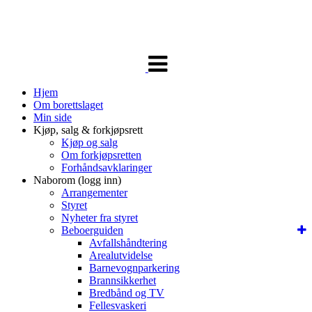
Veksle
navigasjon
Hjem
Om borettslaget
Min side
Kjøp, salg & forkjøpsrett
Kjøp og salg
Om forkjøpsretten
Forhåndsavklaringer
Naborom (logg inn)
Arrangementer
Styret
Nyheter fra styret
Beboerguiden
Avfallshåndtering
Arealutvidelse
Barnevognparkering
Brannsikkerhet
Bredbånd og TV
Fellesvaskeri