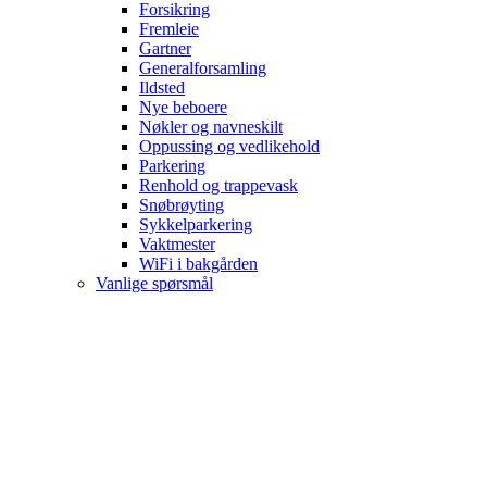
Forsikring
Fremleie
Gartner
Generalforsamling
Ildsted
Nye beboere
Nøkler og navneskilt
Oppussing og vedlikehold
Parkering
Renhold og trappevask
Snøbrøyting
Sykkelparkering
Vaktmester
WiFi i bakgården
Vanlige spørsmål