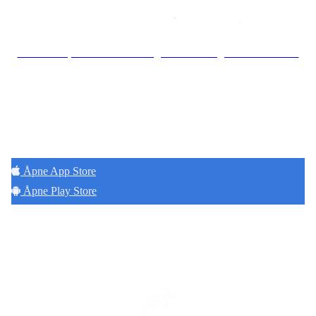
Personvernerklæring
•
Brukervilkår
Se særskilt personvernerklæring for Borettslaget Torshov Kv V
Hold deg oppdatert på det som skjer der du
bor. Last ned Naborom.
Åpne App Store
Åpne Play Store