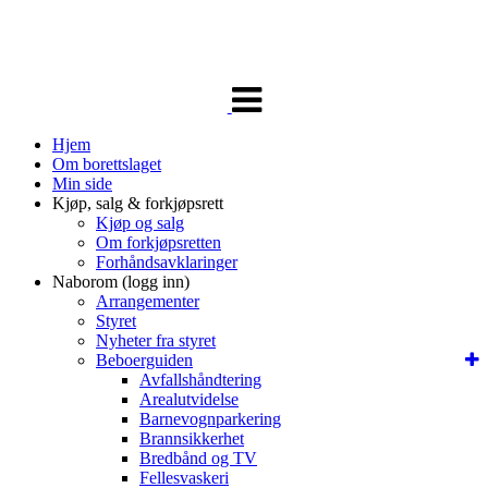
Veksle
navigasjon
Hjem
Om borettslaget
Min side
Kjøp, salg & forkjøpsrett
Kjøp og salg
Om forkjøpsretten
Forhåndsavklaringer
Naborom (logg inn)
Arrangementer
Styret
Nyheter fra styret
Beboerguiden
Avfallshåndtering
Arealutvidelse
Barnevognparkering
Brannsikkerhet
Bredbånd og TV
Fellesvaskeri