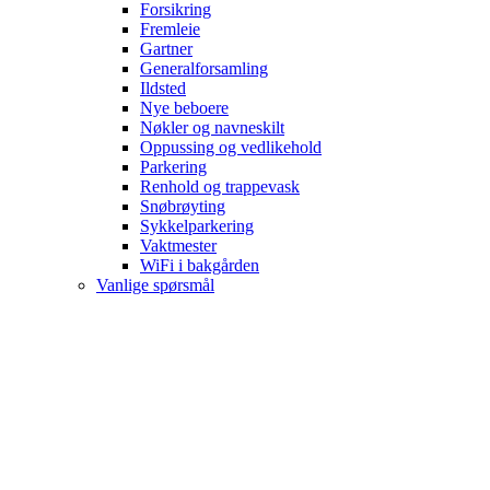
Forsikring
Fremleie
Gartner
Generalforsamling
Ildsted
Nye beboere
Nøkler og navneskilt
Oppussing og vedlikehold
Parkering
Renhold og trappevask
Snøbrøyting
Sykkelparkering
Vaktmester
WiFi i bakgården
Vanlige spørsmål