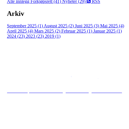
Alle innlegg
Forkjøpsrett (41)
Nyheter (29)
RSS
Arkiv
September 2025 (1)
August 2025 (2)
Juni 2025 (3)
Mai 2025 (4)
April 2025 (4)
Mars 2025 (2)
Februar 2025 (1)
Januar 2025 (1)
2024 (23)
2023 (23)
2019 (1)
Copyright © 2026
Naborom
Personvernerklæring
•
Brukervilkår
Se særskilt personvernerklæring for Borettslaget Torshov Kv V
Hold deg oppdatert på det som skjer der du
bor. Last ned Naborom.