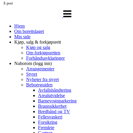
E-post
Veksle
navigasjon
Hjem
Om borettslaget
Min side
Kjøp, salg & forkjøpsrett
Kjøp og salg
Om forkjøpsretten
Forhåndsavklaringer
Naborom (logg inn)
Arrangementer
Styret
Nyheter fra styret
Beboerguiden
Avfallshåndtering
Arealutvidelse
Barnevognparkering
Brannsikkerhet
Bredbånd og TV
Fellesvaskeri
Forsikring
Fremleie
Gartner