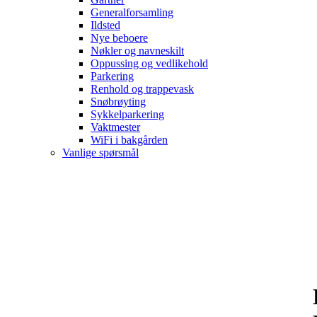
Generalforsamling
Ildsted
Nye beboere
Nøkler og navneskilt
Oppussing og vedlikehold
Parkering
Renhold og trappevask
Snøbrøyting
Sykkelparkering
Vaktmester
WiFi i bakgården
Vanlige spørsmål