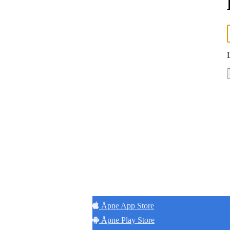
Hold
Åpne App Store
Åpne Play Store