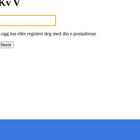
Kv V
Logg inn eller registrer deg med din e-postadresse
Neste
 deg oppdatert på det som skjer der du bor. Last ned Nab