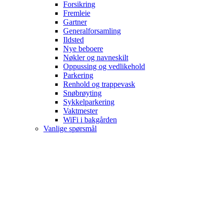
Forsikring
Fremleie
Gartner
Generalforsamling
Ildsted
Nye beboere
Nøkler og navneskilt
Oppussing og vedlikehold
Parkering
Renhold og trappevask
Snøbrøyting
Sykkelparkering
Vaktmester
WiFi i bakgården
Vanlige spørsmål