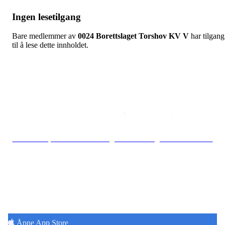
Ingen lesetilgang
Bare medlemmer av
0024 Borettslaget Torshov KV V
har tilgang
til å lese dette innholdet.
Copyright © 2026
Naborom
Personvernerklæring
•
Brukervilkår
Se særskilt personvernerklæring for Borettslaget Torshov Kv V
Hold deg oppdatert på det som skjer der du
bor. Last ned Naborom.
Åpne App Store