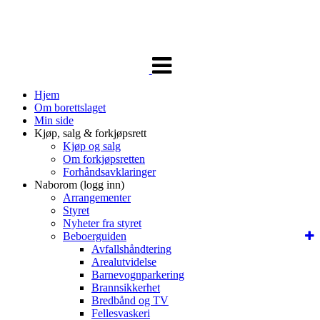
Veksle
navigasjon
Hjem
Om borettslaget
Min side
Kjøp, salg & forkjøpsrett
Kjøp og salg
Om forkjøpsretten
Forhåndsavklaringer
Naborom (logg inn)
Arrangementer
Styret
Nyheter fra styret
Beboerguiden
Avfallshåndtering
Arealutvidelse
Barnevognparkering
Brannsikkerhet
Bredbånd og TV
Fellesvaskeri