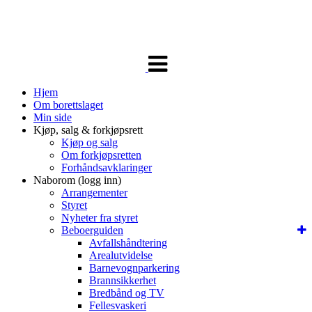
Veksle
navigasjon
Hjem
Om borettslaget
Min side
Kjøp, salg & forkjøpsrett
Kjøp og salg
Om forkjøpsretten
Forhåndsavklaringer
Naborom (logg inn)
Arrangementer
Styret
Nyheter fra styret
Beboerguiden
Avfallshåndtering
Arealutvidelse
Barnevognparkering
Brannsikkerhet
Bredbånd og TV
Fellesvaskeri