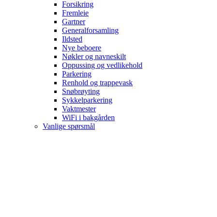
Forsikring
Fremleie
Gartner
Generalforsamling
Ildsted
Nye beboere
Nøkler og navneskilt
Oppussing og vedlikehold
Parkering
Renhold og trappevask
Snøbrøyting
Sykkelparkering
Vaktmester
WiFi i bakgården
Vanlige spørsmål