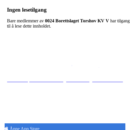
Ingen lesetilgang
Bare medlemmer av
0024 Borettslaget Torshov KV V
har tilgang
til å lese dette innholdet.
Copyright © 2026
Naborom
Personvernerklæring
•
Brukervilkår
Se særskilt personvernerklæring for Borettslaget Torshov Kv V
Hold deg oppdatert på det som skjer der du
bor. Last ned Naborom.
Åpne App Store