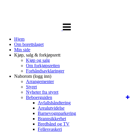
Veksle
navigasjon
Hjem
Om borettslaget
Min side
Kjøp, salg & forkjøpsrett
Kjøp og salg
Om forkjøpsretten
Forhåndsavklaringer
Naborom (logg inn)
Arrangementer
Styret
Nyheter fra styret
Beboerguiden
Avfallshåndtering
Arealutvidelse
Barnevognparkering
Brannsikkerhet
Bredbånd og TV
Fellesvaskeri