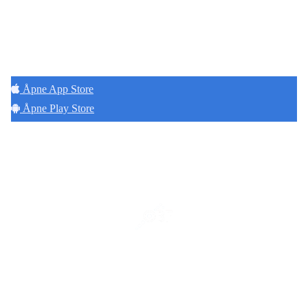
Hold deg oppdatert på det som skjer der du
bor. Last ned Naborom.
Åpne App Store
Åpne Play Store