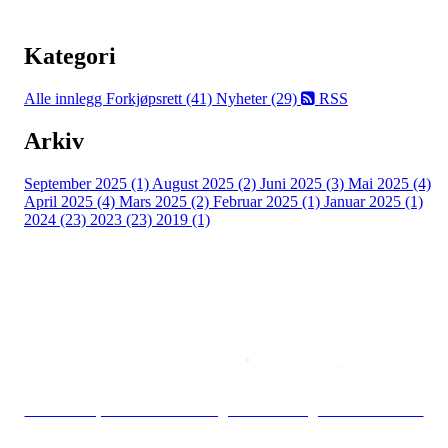
Kategori
Alle innlegg
Forkjøpsrett (41)
Nyheter (29)
RSS
Arkiv
September 2025 (1)
August 2025 (2)
Juni 2025 (3)
Mai 2025 (4)
April 2025 (4)
Mars 2025 (2)
Februar 2025 (1)
Januar 2025 (1)
2024 (23)
2023 (23)
2019 (1)
Copyright © 2026
Naborom
Personvernerklæring
•
Brukervilkår
Se særskilt personvernerklæring for Borettslaget Torshov Kv V