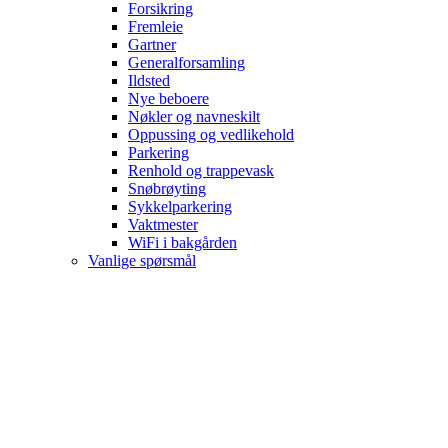
Forsikring
Fremleie
Gartner
Generalforsamling
Ildsted
Nye beboere
Nøkler og navneskilt
Oppussing og vedlikehold
Parkering
Renhold og trappevask
Snøbrøyting
Sykkelparkering
Vaktmester
WiFi i bakgården
Vanlige spørsmål